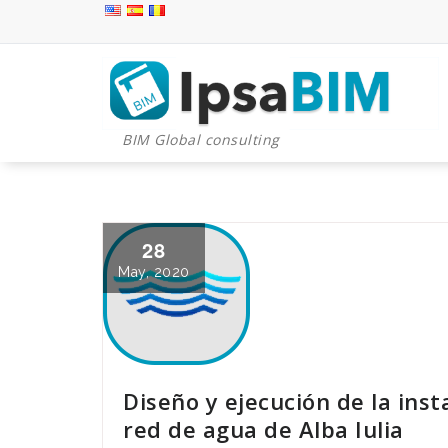
Skip
to
content
BIM Global consulting
28
May, 2020
Diseño y ejecución de la ins
red de agua de Alba Iulia